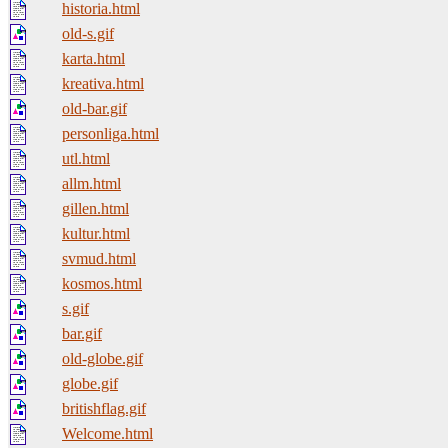
historia.html
old-s.gif
karta.html
kreativa.html
old-bar.gif
personliga.html
utl.html
allm.html
gillen.html
kultur.html
svmud.html
kosmos.html
s.gif
bar.gif
old-globe.gif
globe.gif
britishflag.gif
Welcome.html