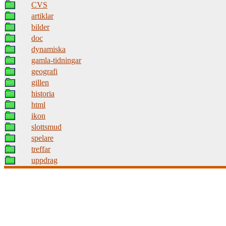
CVS
artiklar
bilder
doc
dynamiska
gamla-tidningar
geografi
gillen
historia
html
ikon
slottsmud
spelare
treffar
uppdrag