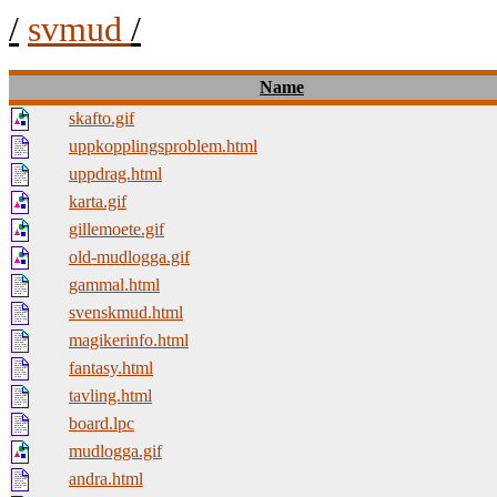
/
svmud
/
Name
skafto.gif
uppkopplingsproblem.html
uppdrag.html
karta.gif
gillemoete.gif
old-mudlogga.gif
gammal.html
svenskmud.html
magikerinfo.html
fantasy.html
tavling.html
board.lpc
mudlogga.gif
andra.html