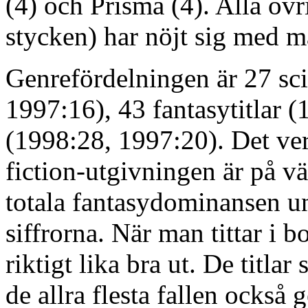
(4) och Prisma (4). Alla övr
stycken) har nöjt sig med ma
Genrefördelningen är 27 scie
1997:16), 43 fantasytitlar 
(1998:28, 1997:20). Det ver
fiction-utgivningen är på vä
totala fantasydominansen un
siffrorna. När man tittar i b
riktigt lika bra ut. De titla
de allra flesta fallen också