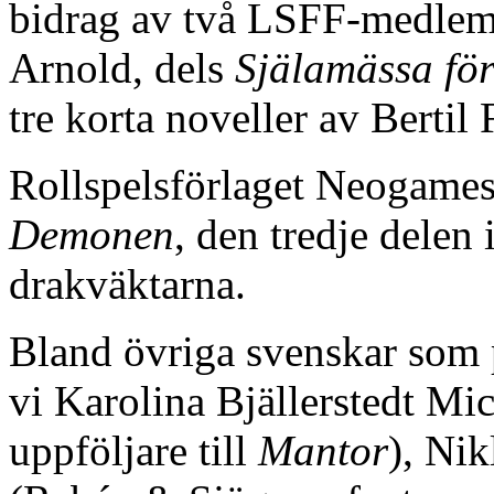
bidrag av två LSFF-medlemm
Arnold, dels
Själamässa för
tre korta noveller av Bertil 
Rollspelsförlaget Neogame
Demonen
, den tredje delen
drakväktarna.
Bland övriga svenskar som p
vi Karolina Bjällerstedt M
uppföljare till
Mantor
), Ni