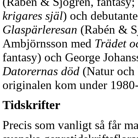
(Rabén & Sjögren, fantasy; 
krigares själ
) och debutan
Glaspärleresan
(Rabén & Sj
Ambjörnsson med
Trädet o
fantasy) och George Johan
Datorernas död
(Natur och k
originalen kom under 1980-t
Tidskrifter
Precis som vanligt så får ma