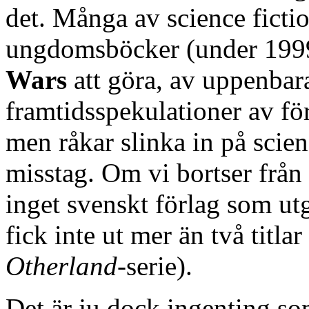
det. Många av science fictio
ungdomsböcker (under 19
Wars
att göra, av uppenbara
framtidsspekulationer av fö
men råkar slinka in på scien
misstag. Om vi bortser från
inget svenskt förlag som ut
fick inte ut mer än två titla
Otherland
-serie).
Det är ju dock ingenting so