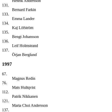
Henrik Andersson
131.
Bernard Farkin
133.
Emma Lander
134.
Kaj Löfström
135.
Bengt Johansson
136.
Leif Holmstrand
137.
Örjan Berglund
1997
67.
Magnus Redin
76.
Mats Hultqvist
112.
Patrik Nikkanen
121.
Maria Choi Andersson
137.