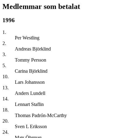
Medlemmar som betalat
1996
1.
Per Westling
2.
Andreas Björklind
3.
Tommy Persson
5.
Carina Björklind
10.
Lars Johansson
13.
Anders Lundell
14.
Lennart Staflin
18.
Thomas Padrón-McCarthy
20.
Sven L Eriksson
24.
Mats Öhrman