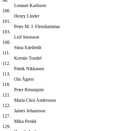
98.
Lennart Karlsson
100.
Henry Linder
101.
Peter M. J. Flenshammar
103.
Leif Stensson
108.
Stina Edelfeldt
111.
Kerstin Tondel
112.
Patrik Nikkanen
113.
Ola Ågren
118.
Peter Rönnquist
121.
Maria Choi Andersson
122.
James Johansson
127.
Mika Perälä
129.