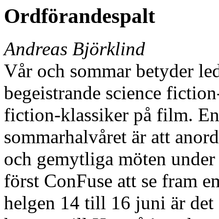
Ordförandespalt
Andreas Björklind
Vår och sommar betyder ledi
begeistrande science fiction
fiction-klassiker på film. E
sommarhalvåret är att anordna
och gemytliga möten under
först ConFuse att se fram 
helgen 14 till 16 juni är det 