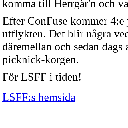
komma till Herrgår'n och v
Efter ConFuse kommer 4:e j
utflykten. Det blir några ve
däremellan och sedan dags a
picknick-korgen.
För LSFF i tiden!
LSFF:s hemsida