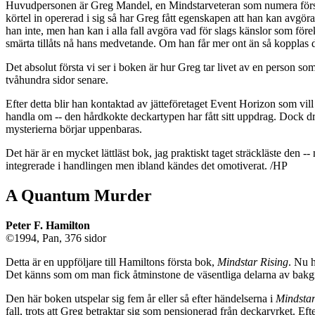
Huvudpersonen är Greg Mandel, en Mindstarveteran som numera försörje
körtel in opererad i sig så har Greg fått egenskapen att han kan avgöra
han inte, men han kan i alla fall avgöra vad för slags känslor som före
smärta tillåts nå hans medvetande. Om han får mer ont än så kopplas de
Det absolut första vi ser i boken är hur Greg tar livet av en person s
tvåhundra sidor senare.
Efter detta blir han kontaktad av jätteföretaget Event Horizon som vil
handla om -- den hårdkokte deckartypen har fått sitt uppdrag. Dock dr
mysterierna börjar uppenbaras.
Det här är en mycket lättläst bok, jag praktiskt taget sträckläste den --
integrerade i handlingen men ibland kändes det omotiverat. /HP
A Quantum Murder
Peter F. Hamilton
©1994, Pan, 376 sidor
Detta är en uppföljare till Hamiltons första bok,
Mindstar Rising
. Nu h
Det känns som om man fick åtminstone de väsentliga delarna av bak
Den här boken utspelar sig fem år eller så efter händelserna i
Mindstar
fall, trots att Greg betraktar sig som pensionerad från deckaryrket. Ef