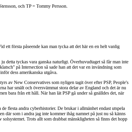
 Stensson, och TP = Tommy Persson.
Vid ett första påseende kan man tycka att det här en en helt vanlig
 ju detta tyckas vara ganska naturligt. Överhuvudtaget så får man inte
atsch'' på Intersection så sade han att det var en invändning som
 inför dess amerikanska utgåva.
i styrs av New Conservatives som nyligen tagit över efter PSP, People's
risarna har smält och översvämmat stora delar av England och det är nu
en bara från ett håll. När han lät PSP gå under så gnälldes det, när
 de flesta andra cyberhistorier. De brukar i allmänhet endast utspela
 men där som i andra jag inte kommer ihåg namnet på just nu så känns
av solsystemet. Trots allt som drabbat mänskligheten så finns det hopp