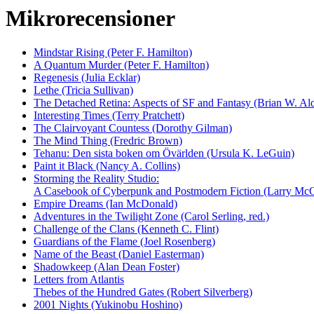
Mikrorecensioner
Mindstar Rising (Peter F. Hamilton)
A Quantum Murder (Peter F. Hamilton)
Regenesis (Julia Ecklar)
Lethe (Tricia Sullivan)
The Detached Retina: Aspects of SF and Fantasy (Brian W. Ald
Interesting Times (Terry Pratchett)
The Clairvoyant Countess (Dorothy Gilman)
The Mind Thing (Fredric Brown)
Tehanu: Den sista boken om Övärlden (Ursula K. LeGuin)
Paint it Black (Nancy A. Collins)
Storming the Reality Studio:
A Casebook of Cyberpunk and Postmodern Fiction (Larry McCa
Empire Dreams (Ian McDonald)
Adventures in the Twilight Zone (Carol Serling, red.)
Challenge of the Clans (Kenneth C. Flint)
Guardians of the Flame (Joel Rosenberg)
Name of the Beast (Daniel Easterman)
Shadowkeep (Alan Dean Foster)
Letters from Atlantis
Thebes of the Hundred Gates (Robert Silverberg)
2001 Nights (Yukinobu Hoshino)