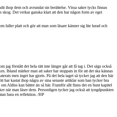
dit ihop dem och avrundat sin berättelse. Vissa saker tycks finnas
ngs skog. Det verkar ganska klart att den har någon form av eget
m faller platt och gör att man som läsare känner sig lite lurad och
 jag förstått det hela rätt inte längre går att få tag i. Det sägs också
aken. Ibland märker man att saker har stoppats in för att det ska kännas
terats men inget har gjorts. På det hela taget så tycker jag att den här
ött har kastat ihop några av sina senaste artiklar som han tycker bra
om Aldiss kan bättre än så här. Framför allt finns det en bunt kapitel
saker när man läser dem. Personligen tycker jag också att tyngdpunkten
utan bara en reflektion. /HP