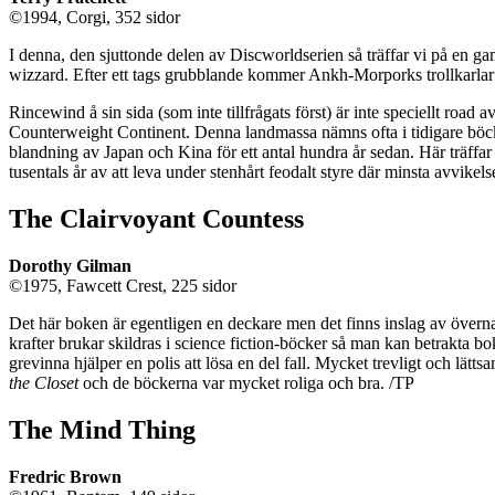
©1994, Corgi, 352 sidor
I denna, den sjuttonde delen av Discworldserien så träffar vi på en ga
wizzard. Efter ett tags grubblande kommer Ankh-Morporks trollkarlar 
Rincewind å sin sida (som inte tillfrågats först) är inte speciellt road 
Counterweight Continent. Denna landmassa nämns ofta i tidigare böcker i
blandning av Japan och Kina för ett antal hundra år sedan. Här träffar v
tusentals år av att leva under stenhårt feodalt styre där minsta avvikel
The Clairvoyant Countess
Dorothy Gilman
©1975, Fawcett Crest, 225 sidor
Det här boken är egentligen en deckare men det finns inslag av övernat
krafter brukar skildras i science fiction-böcker så man kan betrakta 
grevinna hjälper en polis att lösa en del fall. Mycket trevligt och l
the Closet
och de böckerna var mycket roliga och bra. /TP
The Mind Thing
Fredric Brown