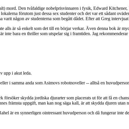
utalt) mord. Den tvåfaldige nobelprisvinnaren i fysik, Edward Kitchener,
s i lokalerna förutom just dessa sex studenter och det var ett sådant ovä
 varit någon av studenterna som begått dådet. Efter att Greg intervjuat s
e alls är så enkelt som det till en börjar verkar. Även denna bok är mycke
t är inte bara en thriller som utspelar sig i framtiden. Jag rekommendera
v upp i akut leda.
oveller i samma anda som Asimovs robotnoveller -- alltså en huvudperson
Ark försöker skydda jordiska djurarter som placerats ut för att få en ch
nes främsta uppgift, man kan nog säga kall, är att skydda djuren utan n
ch Rahel är en synnerligen ointressant huvudperson och då fungerar inte 