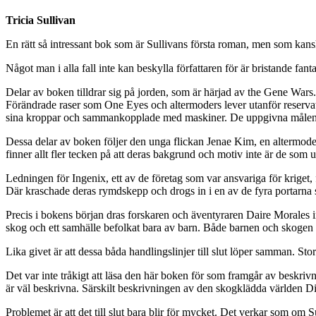
Tricia Sullivan
En rätt så intressant bok som är Sullivans första roman, men som kans
Något man i alla fall inte kan beskylla författaren för är bristande fanta
Delar av boken tilldrar sig på jorden, som är härjad av the Gene Wars.
Förändrade raser som One Eyes och altermoders lever utanför reservat
sina kroppar och sammankopplade med maskiner. De uppgivna målen för 
Dessa delar av boken följer den unga flickan Jenae Kim, en altermo
finner allt fler tecken på att deras bakgrund och motiv inte är de som u
Ledningen för Ingenix, ett av de företag som var ansvariga för kriget,
Där kraschade deras rymdskepp och drogs in i en av de fyra portarna so
Precis i bokens början dras forskaren och äventyraren Daire Morales i
skog och ett samhälle befolkat bara av barn. Både barnen och skogen v
Lika givet är att dessa båda handlingslinjer till slut löper samman. Sto
Det var inte tråkigt att läsa den här boken för som framgår av beskri
är väl beskrivna. Särskilt beskrivningen av den skogklädda världen Di
Problemet är att det till slut bara blir för mycket. Det verkar som om 