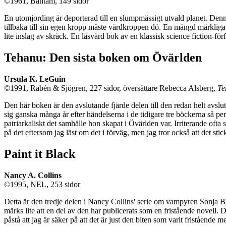
©1961, Bantam, 149 sidor
En utomjording är deporterad till en slumpmässigt utvald planet. Den
tillbaka till sin egen kropp måste värdkroppen dö. En mängd märkliga 
lite inslag av skräck. En läsvärd bok av en klassisk science fiction-förf
Tehanu: Den sista boken om Övärlden
Ursula K. LeGuin
©1991, Rabén & Sjögren, 227 sidor, översättare Rebecca Alsberg,
Te
Den här boken är den avslutande fjärde delen till den redan helt avsl
sig ganska många år efter händelserna i de tidigare tre böckerna så pe
patriarkaliskt det samhälle hon skapat i Övärlden var. Irriterande oft
på det eftersom jag läst om det i förväg, men jag tror också att det st
Paint it Black
Nancy A. Collins
©1995, NEL, 253 sidor
Detta är den tredje delen i Nancy Collins' serie om vampyren Sonja Bl
märks lite att en del av den har publicerats som en fristående novell. 
påstå att jag är säker på att det är just den biten som varit fristående me