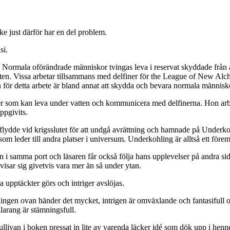
ke just därför har en del problem.
si.
 Normala oförändrade människor tvingas leva i reservat skyddade från al
en. Vissa arbetar tillsammans med delfiner för the League of New Alch
detta arbete är bland annat att skydda och bevara normala människor oc
der som kan leva under vatten och kommunicera med delfinerna. Hon arb
ppgivits.
 flydde vid krigsslutet för att undgå avrättning och hamnade på Underkohl
m leder till andra platser i universum. Underkohling är alltså ett förem
n i samma port och läsaren får också följa hans upplevelser på andra si
isar sig givetvis vara mer än så under ytan.
ra upptäckter görs och intriger avslöjas.
vningen ovan händer det mycket, intrigen är omväxlande och fantasifull
larang är stämningsfull.
Sullivan i boken pressat in lite av varenda läcker idé som dök upp i henne