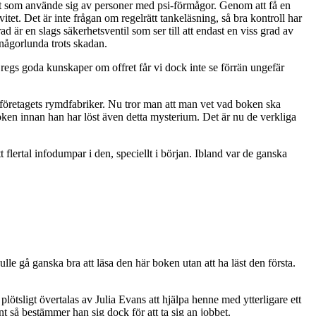
kt som använde sig av personer med psi-förmågor. Genom att få en
tet. Det är inte frågan om regelrätt tankeläsning, så bra kontroll har
 är en slags säkerhetsventil som ser till att endast en viss grad av
 någorlunda trots skadan.
Gregs goda kunskaper om offret får vi dock inte se förrän ungefär
v företagets rymdfabriker. Nu tror man att man vet vad boken ska
oken innan han har löst även detta mysterium. Det är nu de verkliga
t flertal infodumpar i den, speciellt i början. Ibland var de ganska
kulle gå ganska bra att läsa den här boken utan att ha läst den första.
 plötsligt övertalas av Julia Evans att hjälpa henne med ytterligare ett
nt så bestämmer han sig dock för att ta sig an jobbet.