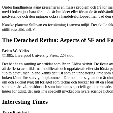
Under handlingens gång presenteras en massa problem och frågor men til
med i boken just bara för att de är bra ideer eller för att de är nödvä
medvetande och den ingriper också i händelseförloppet men vad den ege
Kanske planerar Sullivan en fortsättning i samma miljö. Det skulle fa
otillfredsställd. /BLV
The Detached Retina: Aspects of SF and F
Brian W. Aldiss
©1995, Liverpool University Press, 224 sidor
Det här är en samling av artiklar som Brian Aldiss skrivit. De flesta av 
att de flesta av artiklarna modifierats och uppdaterats efter sin första
''up to date'', men ibland känns det just som en uppdatering, inte som n
boken känns lite slarvigt hopkommen. Därmed inte sagt att den är ointres
om och skickat iväg till förlaget som tackar och bockar för att en såda
som bara är två-tre sidor och som inte känns speciellt genomarbetade.
ligger för tidigt, det sägs inte speciellt mycket om nyare science ficti
Interesting Times
Terry Pratchett