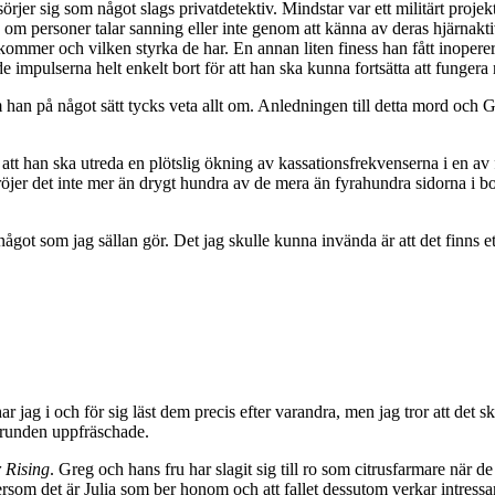
r sig som något slags privatdetektiv. Mindstar var ett militärt proje
 om personer talar sanning eller inte genom att känna av deras hjärnaktivi
kommer och vilken styrka de har. En annan liten finess han fått inopererad
 impulserna helt enkelt bort för att han ska kunna fortsätta att fungera
om han på något sätt tycks veta allt om. Anledningen till detta mord och 
l att han ska utreda en plötslig ökning av kassationsfrekvenserna i en a
öjer det inte mer än drygt hundra av de mera än fyrahundra sidorna i b
 något som jag sällan gör. Det jag skulle kunna invända är att det finns et
ar jag i och för sig läst dem precis efter varandra, men jag tror att det s
grunden uppfräschade.
 Rising
. Greg och hans fru har slagit sig till ro som citrusfarmare när de
tersom det är Julia som ber honom och att fallet dessutom verkar intressa