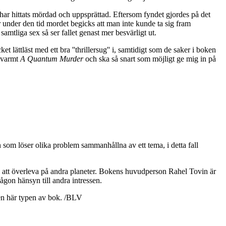
 har hittats mördad och uppsprättad. Eftersom fyndet gjordes på det
der under den tid mordet begicks att man inte kunde ta sig fram
amtliga sex så ser fallet genast mer besvärligt ut.
t lättläst med ett bra ''thrillersug'' i, samtidigt som de saker i boken
r varmt
A Quantum Murder
och ska så snart som möjligt ge mig in på
 som löser olika problem sammanhållna av ett tema, i detta fall
ans att överleva på andra planeter. Bokens huvudperson Rahel Tovin är
ågon hänsyn till andra intressen.
den här typen av bok. /BLV