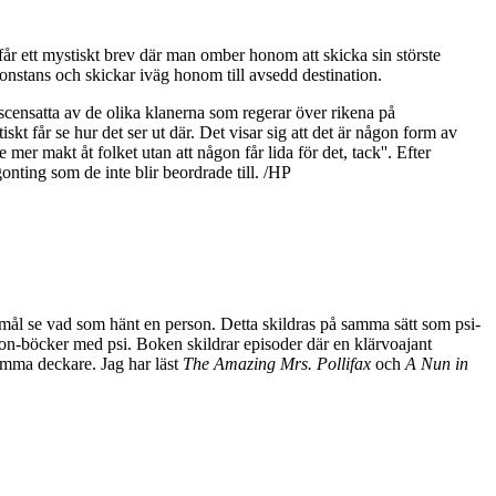
 får ett mystiskt brev där man omber honom att skicka sin störste
onstans och skickar iväg honom till avsedd destination.
r iscensatta av de olika klanerna som regerar över rikena på
t får se hur det ser ut där. Det visar sig att det är någon form av
mer makt åt folket utan att någon får lida för det, tack''. Efter
gonting som de inte blir beordrade till. /HP
remål se vad som hänt en person. Detta skildras på samma sätt som psi-
ion-böcker med psi. Boken skildrar episoder där en klärvoajant
samma deckare. Jag har läst
The Amazing Mrs. Pollifax
och
A Nun in