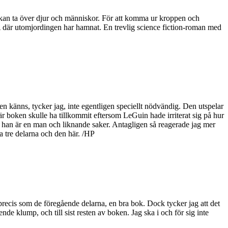
 kan ta över djur och människor. För att komma ur kroppen och
SA där utomjordingen har hamnat. En trevlig science fiction-roman med
n känns, tycker jag, inte egentligen speciellt nödvändig. Den utspelar
är boken skulle ha tillkommit eftersom LeGuin hade irriterat sig på hur
att han är en man och liknande saker. Antagligen så reagerade jag mer
ta tre delarna och den här. /HP
, precis som de föregående delarna, en bra bok. Dock tycker jag att det
de klump, och till sist resten av boken. Jag ska i och för sig inte