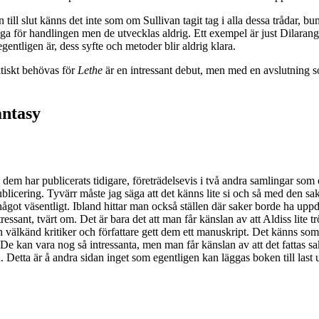
l slut känns det inte som om Sullivan tagit tag i alla dessa trådar, bun
ndiga för handlingen men de utvecklas aldrig. Ett exempel är just Dilara
ntligen är, dess syfte och metoder blir aldrig klara.
ktiskt behövas för
Lethe
är en intressant debut, men med en avslutning so
antasy
dem har publicerats tidigare, företrädelsevis i två andra samlingar som om
 publicering. Tyvärr måste jag säga att det känns lite si och så med den s
ågot väsentligt. Ibland hittar man också ställen där saker borde ha uppda
sant, tvärt om. Det är bara det att man får känslan av att Aldiss lite tr
n välkänd kritiker och författare gett dem ett manuskript. Det känns som 
 De kan vara nog så intressanta, men man får känslan av att det fattas 
on. Detta är å andra sidan inget som egentligen kan läggas boken till last 