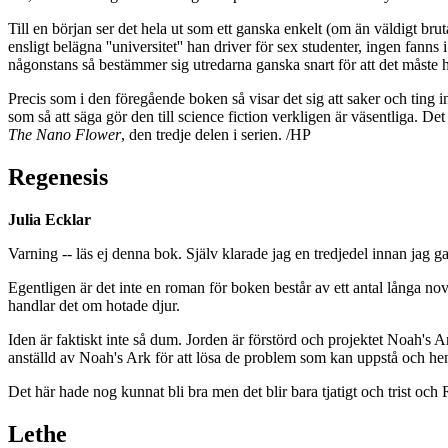
Till en början ser det hela ut som ett ganska enkelt (om än väldigt br
ensligt belägna ''universitet'' han driver för sex studenter, ingen fann
någonstans så bestämmer sig utredarna ganska snart för att det måste ha
Precis som i den föregående boken så visar det sig att saker och ting int
som så att säga gör den till science fiction verkligen är väsentliga. De
The Nano Flower
, den tredje delen i serien. /HP
Regenesis
Julia Ecklar
Varning -- läs ej denna bok. Själv klarade jag en tredjedel innan jag ga
Egentligen är det inte en roman för boken består av ett antal långa n
handlar det om hotade djur.
Iden är faktiskt inte så dum. Jorden är förstörd och projektet Noah's 
anställd av Noah's Ark för att lösa de problem som kan uppstå och hen
Det här hade nog kunnat bli bra men det blir bara tjatigt och trist o
Lethe