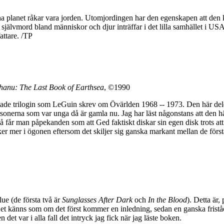
na planet råkar vara jorden. Utomjordingen har den egenskapen att den
självmord bland människor och djur inträffar i det lilla samhället i U
attare. /TP
hanu: The Last Book of Earthsea
, ©1990
utade trilogin som LeGuin skrev om Övärlden 1968 -- 1973. Den här dele
rsonerna som var unga då är gamla nu. Jag har läst någonstans att den h
a så får man påpekanden som att Ged faktiskt diskar sin egen disk trots 
icker mer i ögonen eftersom det skiljer sig ganska markant mellan de förs
ue (de första två är
Sunglasses After Dark
och
In the Blood
). Detta är
Det känns som om det först kommer en inledning, sedan en ganska friståen
n det var i alla fall det intryck jag fick när jag läste boken.