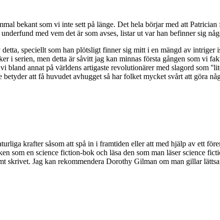
mmal bekant som vi inte sett på länge. Det hela börjar med att Patrician
underfund med vem det är som avses, listar ut var han befinner sig någ
av detta, speciellt som han plötsligt finner sig mitt i en mängd av intrige
 serien, men detta är såvitt jag kan minnas första gången som vi faktisk
i bland annat på världens artigaste revolutionärer med slagord som ''lite 
se betyder att få huvudet avhugget så har folket mycket svårt att göra nå
urliga krafter såsom att spå in i framtiden eller att med hjälp av ett fö
boken som en science fiction-bok och läsa den som man läser science fict
ättsamt skrivet. Jag kan rekommendera Dorothy Gilman om man gillar lätt