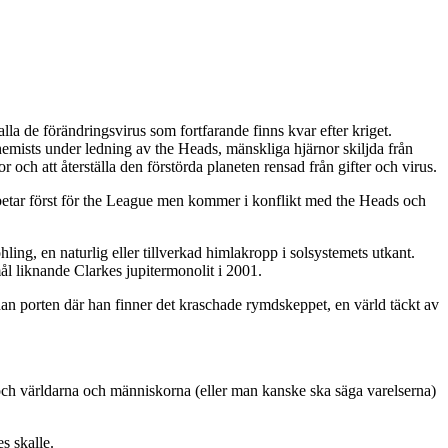
la de förändringsvirus som fortfarande finns kvar efter kriget.
emists under ledning av the Heads, mänskliga hjärnor skiljda från
h att återställa den förstörda planeten rensad från gifter och virus.
etar först för the League men kommer i konflikt med the Heads och
ing, en naturlig eller tillverkad himlakropp i solsystemets utkant.
ål liknande Clarkes jupitermonolit i 2001.
dan porten där han finner det kraschade rymdskeppet, en värld täckt av
 och världarna och människorna (eller man kanske ska säga varelserna)
s skalle.