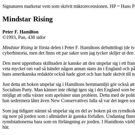
Signaturen markerar vem som skrivit mikrorecensionen. HP = Hans 
Mindstar Rising
Peter F. Hamilton
©1993, Pan, 438 sidor
Mindstar Rising
är första delen i Peter F. Hamiltons debuttrilogi (de t
cyberhistoria, men det finns ett par saker som jag tycker skiljer ut den 
Den mest uppenbara skillnaden är kanske att den utspelar sig i ett fra
veta mycket om vad så händer någon annan stans än i England och på e
hans amerikanska redaktör också hade gjort och han hade skrivit till 
Just detta att boken utspelar sig i Hamiltons hemmamiljö gör också att 
Socialism Party. Man känner inte riktigt igen sig i det England som bes
möjligt att odla växter som apelsiner utan problem. Detta med de polit
han sedermera låter även New Conservatives falla så var det ingen so
Som jag tidigare nämnt så utspelar sig en del av boken på en rymdkolon
sig nere på jorden som i allmänhet är ganska förfallen. Undantag finn
rymdstationerna bara som en förlängning av jorden. I Hamiltons värld s
här.