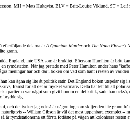
Persson, MH = Mats Hultqvist, BLV = Britt-Louise Viklund, ST = Leif
vå efterföljande delarna är
A Quantum Murder
och
The Nano Flower
). 
lite grann.
mtida England, inte USA som är brukligt. Eftersom Hamilton är britt kan
n rymdstation. När jag pratade med Peter Hamilton under hans ''kaffekl
några meningar här och där i boken om vad som hänt i resten av världen
han kan ägna sig lite åt politisk satir. Det England boken utspelar sig 
krivs, främst för att det är mycket varmare. Detta har lett till att pola
iska partierna var något som givit honom en del kritik, sade han också, m
m brydde sig.
i, och det tycker jag också är någonting som skiljer den lite grann från
s naturligtvis -- William Gibson är väl det mest uppenbara exemplet --
å är rymdstationerna ett första fotfäste på vägen att kolonisera resten 