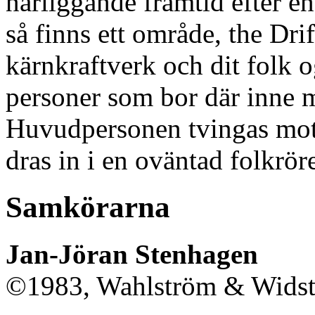
närliggande framtid efter en
så finns ett område, the Drif
kärnkraftverk och dit folk 
personer som bor där inne me
Huvudpersonen tvingas mot s
dras in i en oväntad folkrör
Samkörarna
Jan-Jöran Stenhagen
©1983, Wahlström & Widstr