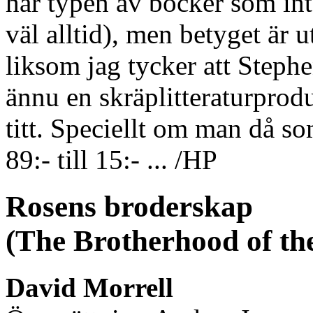
här typen av böcker som inte
väl alltid), men betyget är
liksom jag tycker att Stephe
ännu en skräplitteraturprod
titt. Speciellt om man då so
89:- till 15:- ... /HP
Rosens broderskap
(The Brotherhood of th
David Morrell