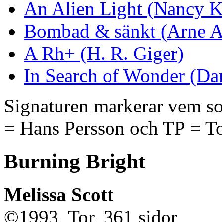
An Alien Light (Nancy K
Bombad & sänkt (Arne 
A Rh+ (H. R. Giger)
In Search of Wonder (D
Signaturen markerar vem so
= Hans Persson och TP = 
Burning Bright
Melissa Scott
©1993, Tor, 361 sidor