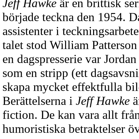
Jeff Hawke
är en brittisk s
började teckna den 1954. Då
assistenter i teckningsarbete
talet stod William Patterso
en dagspresserie var Jordan
som en stripp (ett dagsavsni
skapa mycket effektfulla bi
Berättelserna i
Jeff Hawke
ä
fiction. De kan vara allt fr
humoristiska betraktelser ö