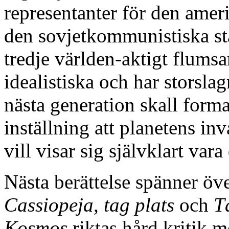
representanter för den amer
den sovjetkommunistiska st
tredje världen-aktigt flumsa
idealistiska och har storsl
nästa generation skall form
inställning att planetens in
vill visar sig självklart var
Nästa berättelse spänner öv
Cassiopeja, tag plats
och
T
Kosmos
riktas hård kritik m