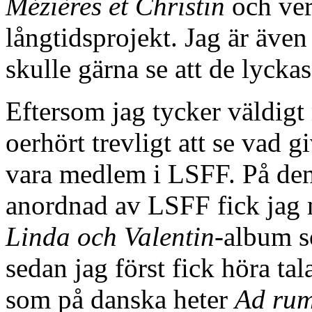
Mézières et Christin
och verk
långtidsprojekt. Jag är även
skulle gärna se att de lyckas
Eftersom jag tycker väldigt
oerhört trevligt att se vad g
vara medlem i LSFF. På den
anordnad av LSFF fick jag n
Linda och Valentin
-album so
sedan jag först fick höra ta
som på danska heter
Ad rum