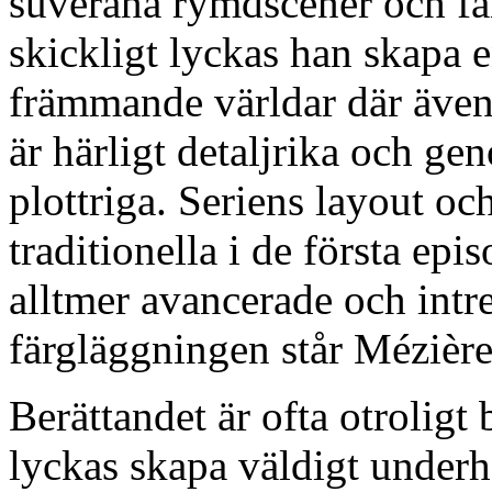
suveräna rymdscener och fa
skickligt lyckas han skapa e
främmande världar där ävent
är härligt detaljrika och ge
plottriga. Seriens layout oc
traditionella i de första epi
alltmer avancerade och intr
färgläggningen står Mézière
Berättandet är ofta otroligt 
lyckas skapa väldigt underh