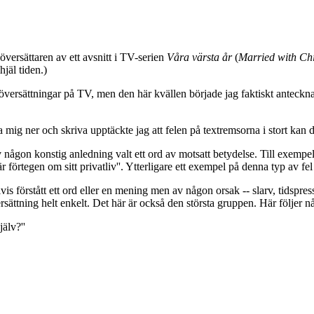
l översättaren av ett avsnitt i TV-serien
Våra värsta år
(
Married with Ch
jäl tiden.)
 i översättningar på TV, men den här kvällen började jag faktiskt anteckn
mig ner och skriva upptäckte jag att felen på textremsorna i stort kan del
ågon konstig anledning valt ett ord av motsatt betydelse. Till exempel ''.
r förtegen om sitt privatliv''. Ytterligare ett exempel på denna typ av fel är 
is förstått ett ord eller en mening men av någon orsak -- slarv, tidspress
rsättning helt enkelt. Det här är också den största gruppen. Här följer 
jälv?''