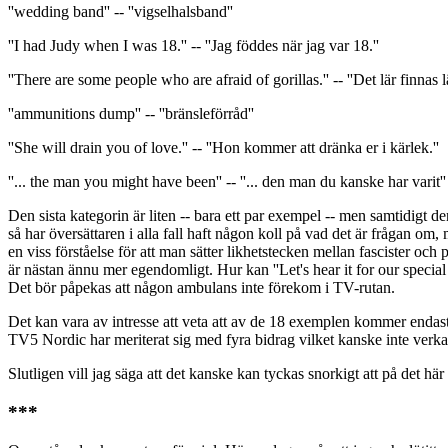
''wedding band'' -- ''vigselhalsband''
''I had Judy when I was 18.'' -- ''Jag föddes när jag var 18.''
''There are some people who are afraid of gorillas.'' -- ''Det lär finnas l
''ammunitions dump'' -- ''bränsleförråd''
''She will drain you of love.'' -- ''Hon kommer att dränka er i kärlek.''
''... the man you might have been'' -- ''... den man du kanske har varit''
Den sista kategorin är liten -- bara ett par exempel -- men samtidigt de
så har översättaren i alla fall haft någon koll på vad det är frågan om, 
en viss förståelse för att man sätter likhetstecken mellan fascister o
är nästan ännu mer egendomligt. Hur kan ''Let's hear it for our special 
Det bör påpekas att någon ambulans inte förekom i TV-rutan.
Det kan vara av intresse att veta att av de 18 exemplen kommer endast
TV5 Nordic har meriterat sig med fyra bidrag vilket kanske inte verkar
Slutligen vill jag säga att det kanske kan tyckas snorkigt att på det här
***