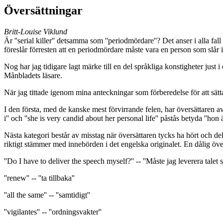
Översättningar
Britt-Louise Viklund
Är ''serial killer'' detsamma som ''periodmördare''? Det anser i alla fal
föreslår förresten att en periodmördare måste vara en person som slår ih
Nog har jag tidigare lagt märke till en del språkliga konstigheter just
Månbladets läsare.
När jag tittade igenom mina anteckningar som förberedelse för att sätta 
I den första, med de kanske mest förvirrande felen, har översättaren av n
i'' och ''she is very candid about her personal life'' påstås betyda ''hon ä
Nästa kategori består av misstag när översättaren tycks ha hört och delv
riktigt stämmer med innebörden i det engelska originalet. En dålig öve
''Do I have to deliver the speech myself?'' -- ''Måste jag leverera talet s
''renew'' -- ''ta tillbaka''
''all the same'' -- ''samtidigt''
''vigilantes'' -- ''ordningsvakter''