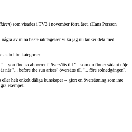
ildren
) som visades i TV3 i november förra året. (Hans Persson
a några av mina bäste iakttagelser vilka jag nu tänker dela med
as in i tre kategorier.
.. you find so abhorrent'' översätts till ''... som du finner sådant nöje
när ''... before the sun arises'' översätts till ''... före solnedgången''.
 eller helt enkelt dåliga kunskaper -- gjort en översättning som inte
några exempel: