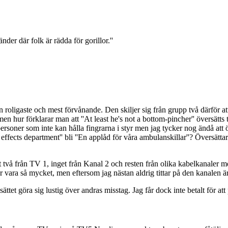
änder där folk är rädda för gorillor.''
n roligaste och mest förvånande. Den skiljer sig från grupp två därför att
men hur förklarar man att ''At least he's not a bottom-pincher'' översätts 
ch personer som inte kan hålla fingrarna i styr men jag tycker nog ändå a
effects department'' bli ''En applåd för våra ambulanskillar''? Översätta
 två från TV 1, inget från Kanal 2 och resten från olika kabelkanaler m
 vara så mycket, men eftersom jag nästan aldrig tittar på den kanalen är
 sättet göra sig lustig över andras misstag. Jag får dock inte betalt för at