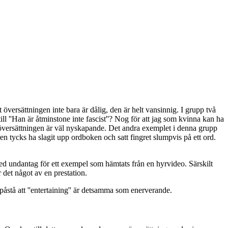
 översättningen inte bara är dålig, den är helt vansinnig. I grupp två
till ''Han är åtminstone inte fascist''? Nog för att jag som kvinna kan ha
tt översättningen är väl nyskapande. Det andra exemplet i denna grupp
ren tycks ha slagit upp ordboken och satt fingret slumpvis på ett ord.
ed undantag för ett exempel som hämtats från en hyrvideo. Särskilt
 det något av en prestation.
t påstå att ''entertaining'' är detsamma som enerverande.